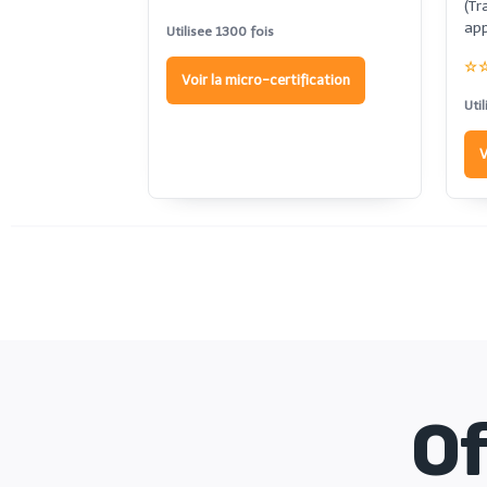
(Tr
app
Utilisee 1300 fois
☆
Voir la micro-certification
Uti
V
Of