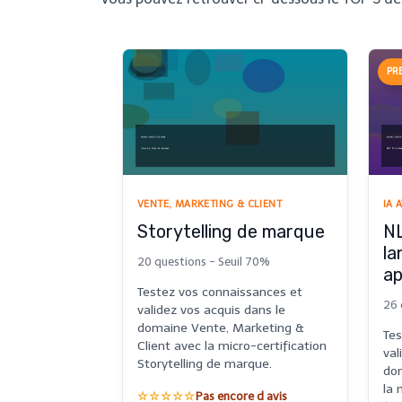
PR
VENTE, MARKETING & CLIENT
IA 
Storytelling de marque
NL
la
20 questions - Seuil 70%
ap
Testez vos connaissances et
26 
validez vos acquis dans le
domaine Vente, Marketing &
Tes
Client avec la micro-certification
val
Storytelling de marque.
dom
la 
☆☆☆☆☆
Pas encore d avis